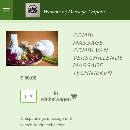
Ga
Welkom bij Massage Corpora
direct
naar
de
hoofdinhoud
COMBI
MASSAGE,
COMBI VAN
VERSCHILLENDE
MASSAGE
TECHNIEKEN
€ 50,00
In
winkelwagen
Ontspannings massage met
verschillende technieken