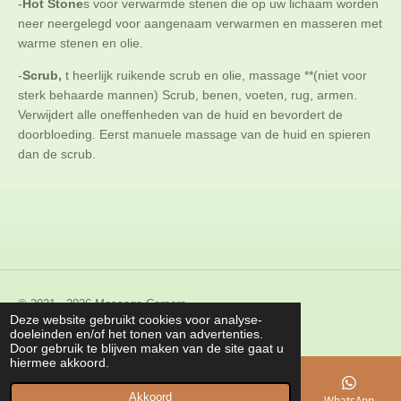
-
Hot Stone
s voor verwarmde stenen die op uw lichaam worden
neer neergelegd voor aangenaam verwarmen en masseren met
warme stenen en olie.
-
Scrub,
t heerlijk ruikende scrub en olie, massage **(niet voor
sterk behaarde mannen) Scrub, benen, voeten, rug, armen.
Verwijdert alle oneffenheden van de huid en bevordert de
doorbloeding. Eerst manuele massage van de huid en spieren
dan de scrub.
© 2021 - 2026 Massage Corpora
Deze website gebruikt cookies voor analyse-
Powered by
JouwWeb
doeleinden en/of het tonen van advertenties.
Door gebruik te blijven maken van de site gaat u
hiermee akkoord.
Akkoord
E-mailadres
Telefoonnummer
Kaart
WhatsApp