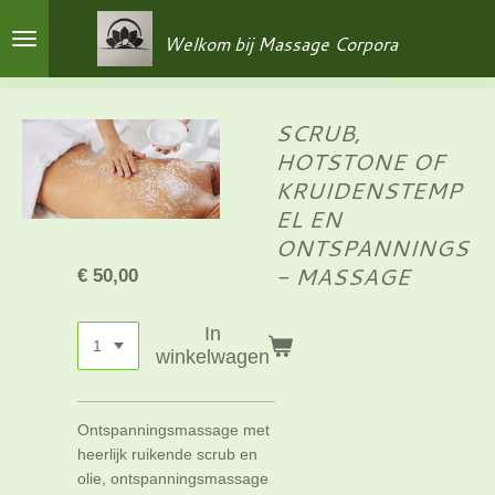
Ga
Welkom bij Massage Corpora
direct
naar
de
hoofdinhoud
SCRUB,
HOTSTONE OF
KRUIDENSTEMP
EL EN
ONTSPANNINGS
- MASSAGE
€ 50,00
In
winkelwagen
Ontspanningsmassage met
heerlijk ruikende scrub en
olie, ontspanningsmassage